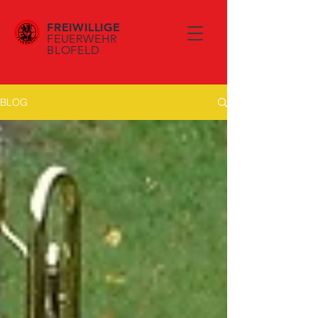
FREIWILLIGE
FEUERWEHR
BLOFELD
BLOG