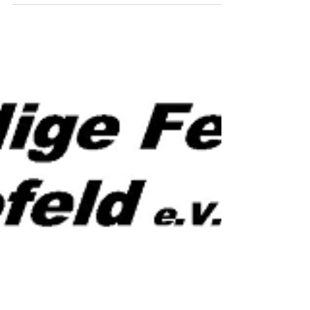
Februar Rückblick: Wir blicken auf unvergessliche
Umzüge, strahlende Gesichter und jede Menge
gute Stimmung zurück.