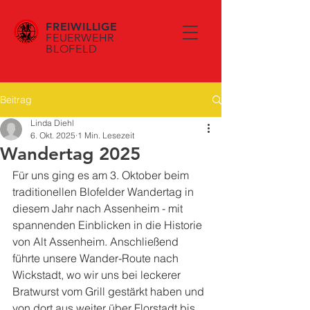
FREIWILLIGE
FEUERWEHR
BLOFELD
Beitrag
Linda Diehl
6. Okt. 2025
1 Min. Lesezeit
Wandertag 2025
Für uns ging es am 3. Oktober beim 
traditionellen Blofelder Wandertag in 
diesem Jahr nach Assenheim - mit 
spannenden Einblicken in die Historie 
von Alt Assenheim. Anschließend 
führte unsere Wander-Route nach 
Wickstadt, wo wir uns bei leckerer 
Bratwurst vom Grill gestärkt haben und 
von dort aus weiter über Florstadt bis 