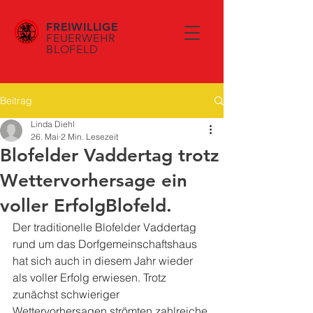
FREIWILLIGE
FEUERWEHR
BLOFELD
Beitrag
Linda Diehl
26. Mai
2 Min. Lesezeit
Blofelder Vaddertag trotz
Wettervorhersage ein
voller ErfolgBlofeld.
Der traditionelle Blofelder Vaddertag 
rund um das Dorfgemeinschaftshaus 
hat sich auch in diesem Jahr wieder 
als volle
r
 Erfolg erwiesen. Trotz 
zunächst schwieriger 
Wettervorhersagen strömten zahlreiche 