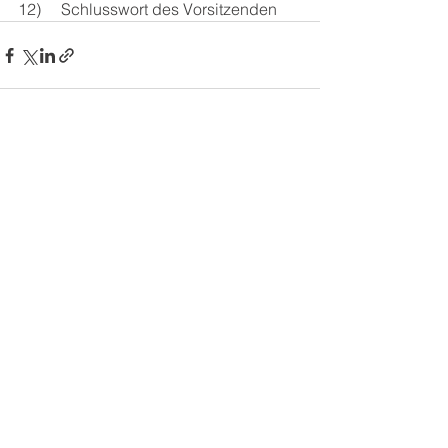
12)     Schlusswort des Vorsitzenden     
Alle ansehen
Aktuelle Beiträge