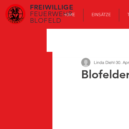
FREIWILLIGE
FEUERWEHR
HOME
EINSÄTZE
BLOFELD
Linda Diehl
30. Apr
Blofelde