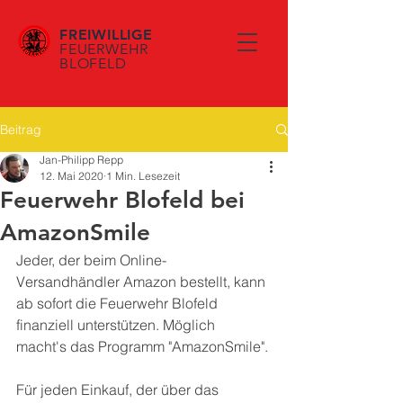
FREIWILLIGE
FEUERWEHR
BLOFELD
Beitrag
Jan-Philipp Repp
12. Mai 2020
1 Min. Lesezeit
Feuerwehr Blofeld bei
AmazonSmile
Jeder, der beim Online-
Versandhändler Amazon bestellt, kann 
ab sofort die Feuerwehr Blofeld 
finanziell unterstützen. Möglich 
macht's das Programm "AmazonSmile".
Für jeden Einkauf, der über das 