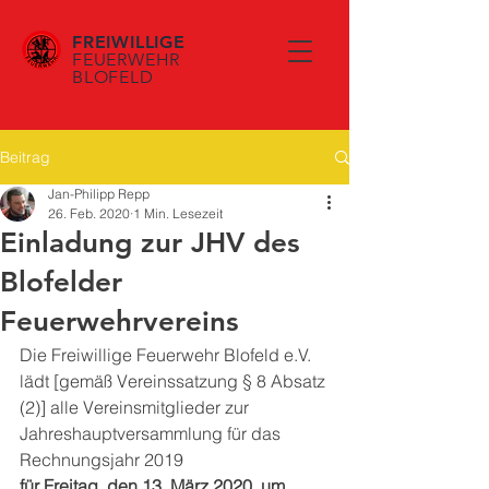
FREIWILLIGE
FEUERWEHR
BLOFELD
Beitrag
Jan-Philipp Repp
26. Feb. 2020
1 Min. Lesezeit
Einladung zur JHV des
Blofelder
Feuerwehrvereins
Die Freiwillige Feuerwehr Blofeld e.V. 
lädt [gemäß Vereinssatzung § 8 Absatz 
(2)] alle Vereinsmitglieder zur 
Jahreshauptversammlung für das 
Rechnungsjahr 2019
für Freitag, den 13. März 2020, um 