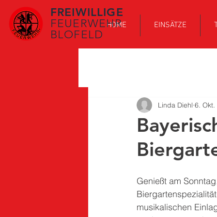
FREIWILLIGE
FEUERWEHR
HOME
EINSÄTZE
BLOFELD
Linda Diehl
6. Okt.
Bayerisc
Biergart
Genießt am Sonntag,
Biergartenspezialitä
musikalischen Einla