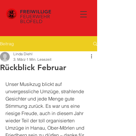
FREIWILLIGE
FEUERWEHR
BLOFELD
Beitrag
Linda Diehl
3. März
1 Min. Lesezeit
Rückblick Februar
Unser Musikzug blickt auf 
unvergessliche Umzüge, strahlende 
Gesichter und jede Menge gute 
Stimmung zurück. Es war uns eine 
riesige Freude, auch in diesem Jahr 
wieder Teil der toll organisierten 
Umzüge in Hanau, Ober-Mörlen und 
Friedberg sein zu dürfen – danke für 