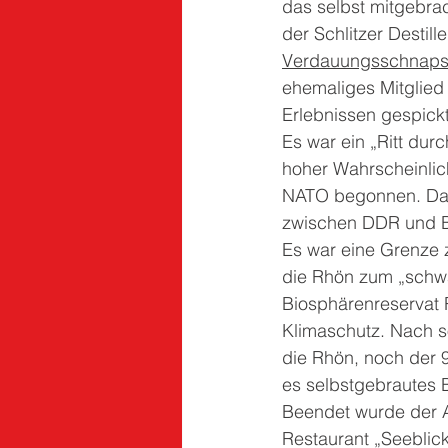
das selbst mitgebrac
der Schlitzer Destil
Verdauungsschnaps
ehemaliges Mitglied 
Erlebnissen gespick
Es war ein „Ritt dur
hoher Wahrscheinlic
NATO begonnen. Dami
zwischen DDR und BR
Es war eine Grenze z
die Rhön zum „schw
Biosphärenreservat 
Klimaschutz. Nach s
die Rhön, noch der 
es selbstgebrautes B
Beendet wurde der 
Restaurant „Seeblic