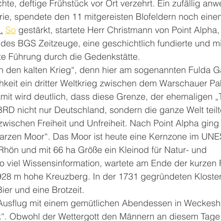
hte, deftige Frühstück vor Ort verzehrt. Ein zufällig an
lerie, spendete den 11 mitgereisten Blofeldern noch eine
.
So
 gestärkt, startete Herr Christmann von Point Alpha, 
des BGS Zeitzeuge, eine geschichtlich fundierte und mi
te Führung durch die Gedenkstätte.
ch den kalten Krieg“, denn hier am sogenannten Fulda Ga
hkeit ein dritter Weltkrieg zwischen dem Warschauer Pa
t wird deutlich, dass diese Grenze, der ehemaligen „T
D nicht nur Deutschland, sondern die ganze Welt teilt
wischen Freiheit und Unfreiheit. Nach Point Alpha ging 
arzen Moor“. Das Moor ist heute eine Kernzone im UN
Rhön und mit 66 ha Größe ein Kleinod für Natur- und
o viel Wissensinformation, wartete am Ende der kurzen 
928 m hohe Kreuzberg. In der 1731 gegründeten Kloste
ier und eine Brotzeit.
Ausflug mit einem gemütlichen Abendessen in Weckesh
k“. Obwohl der Wettergott den Männern an diesem Tage