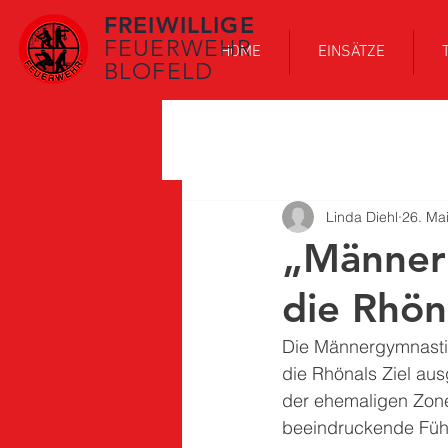
FREIWILLIGE
FEUERWEHR
HOME
EINSÄTZE
BLOFELD
Linda Diehl
26. Ma
„Männer 
die Rhön
Die Männergymnastikg
die Rhönals Ziel aus
der ehemaligen Zone
beeindruckende Füh