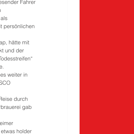
wesender Fahrer 
n 
als 
t persönlichen 
p, hätte mit 
kt und der 
odesstreifen“ 
e.
es weiter in 
ESCO 
Reise durch 
rbrauerei gab 
eimer 
 etwas holder 