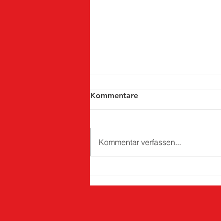
Kommentare
Kommentar verfassen...
Blofelder Vaddertag trotz
Wettervorhersage ein voller
ErfolgBlofeld.