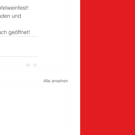
elweinfest! 
uden und 
ch geöffnet!
Alle ansehen